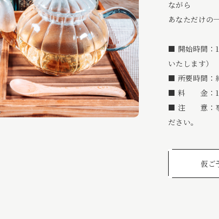
ながら
あなただけの
■ 開始時間：1
いたします）
■ 所要時間：
■ 料 金：1,
■ 注 意：
ださい。
仮ご