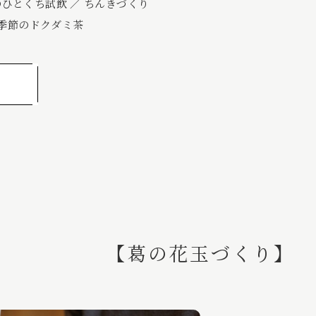
ひとくち試飲 ／ ちんきづくり
 季節のドクダミ茶
【葛の花玉づくり】