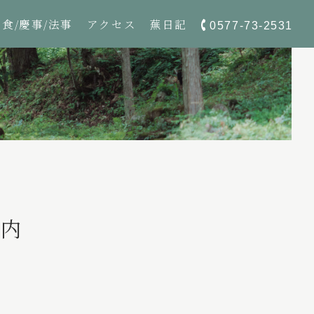
夕食/慶事/法事
アクセス
蕪日記
0577-73-2531
案内