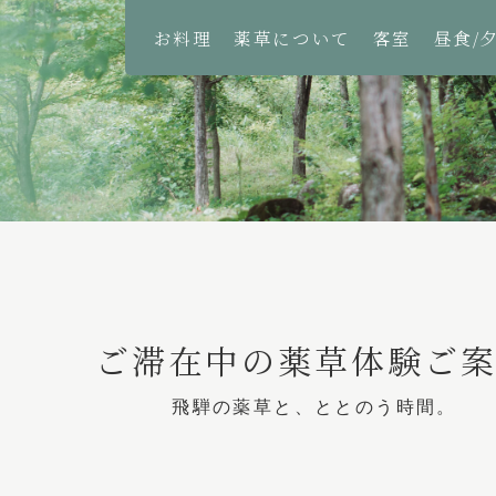
お料理
薬草について
客室
昼食/
ご滞在中の薬草体験ご
飛騨の薬草と、ととのう時間。