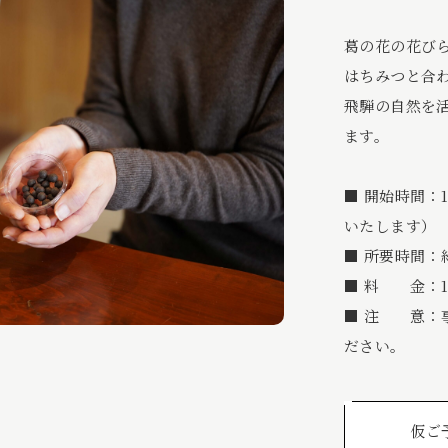
葛の花の花び
はちみつと合
飛騨の自然を
ます。
■ 開始時間：1
いたします）
■ 所要時間：
■ 料 金：1,
■ 注 意：
ださい。
仮ご