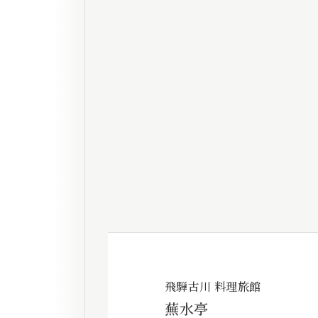
飛騨古川 料理旅館
蕪水亭