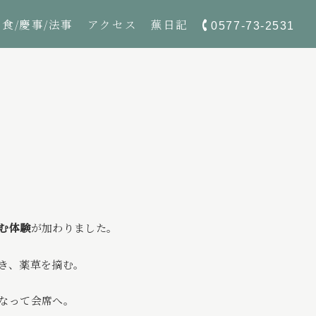
夕食/慶事/法事
アクセス
蕪日記
0577-73-2531
む体験
が加わりました。
き、薬草を摘む。
なって会席へ。