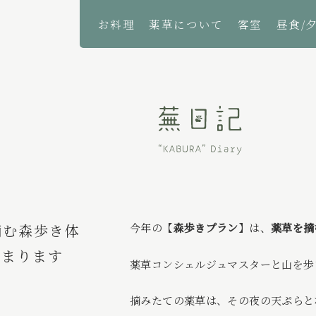
お料理
薬草について
客室
昼食/
摘む森歩き体
今年の【
森歩きプラン
】は、
薬草を摘
じまります
薬草コンシェルジュマスターと山を歩
摘みたての薬草は、その夜の天ぷらと