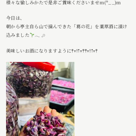
様々な愉しみかたで是非ご賞味くださいませm(*_ _)m
今日は、
朝から亭主自ら山で摘んできた「葛の花」を薬草酒に漬け
込みました
𓂃 𓈒𓏸
美味しいお酒になりますように𖤣𖥧𖥣𖡡𖥧𖤣𖤣𖥧𖥣𖡡𖥧𖤣