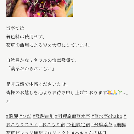
当亭では
着色料は使用せず、
薬草の活用による彩を大切にしています。
自然豊かなミネラルの宝庫飛彈で、
「薬草だからおいしい」
是非五感で体感くださいませ。
皆様のお越しを心よりお待ち申し上げております
𓂃
𓈒𓏸
#飛騨
#ひだ
#飛騨古川
#料理旅館蕪水亭
#蕪水亭ohako
#
おこもりステイ
#おこもり宿
#3組限定宿
#飛騨薬草
#飛騨
薬草ビレッジ構想プロジェクト
#ハルさんの休日