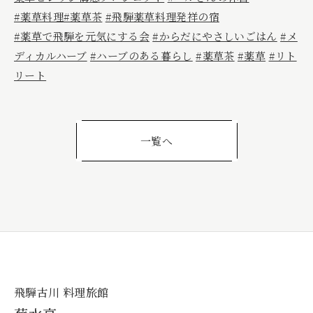
#薬草料理
#薬草茶
#飛騨薬草料理発祥の宿
#薬草で飛騨を元気にする会
#からだにやさしいごはん
#メ
ディカルハーブ
#ハーブのある暮らし
#薬草茶
#薬草
#リト
リート
一覧へ
飛騨古川 料理旅館